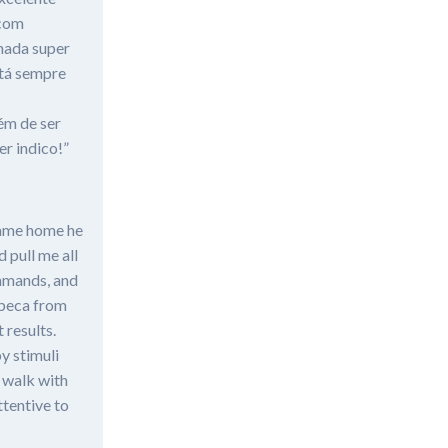
 com
nhada super
stá sempre
ém de ser
er indico!”
 came home he
 pull me all
ommands, and
ebeca from
 results.
by stimuli
t walk with
ttentive to