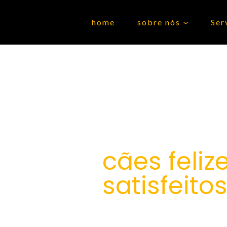
home
sobre nós
Ser
ComuniCães – fazemos o melho
cães felize
satisfeitos