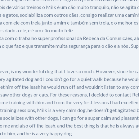
is de vários treinos o Milk é um cão muito tranquilo, não se agita
 e gatos, sociabiliza com outros cães, consigo realizar uma cami
sa com ele com trela junto a mim e também sem trela, e o melhor e
dado a ele, e é um cão muito feliz.
ita com o trabalho super profissional da Rebeca da Comunicães, al
 que faz e que transmite muita segurança para o cão e a nós . Sup
iever, is my wonderful dog that I love so much. However, since he
ry agitated dog and I couldn’t go for a quiet walk because he would
let him off the leash he would run off and wouldn’t listen to any c
saw other dogs or cats. For these reasons, I decided to contact R
e training with him and from the very first lessons I had excellent
training sessions, Milk is a very calm dog, he doesn’t get agitated 
he socializes with other dogs, I can go for a super calm and pleasan
o me and also off the leash, and the best thing is that he is always a
to him, and he is a very happy dog.