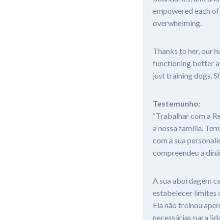
empowered each of u
overwhelming.
Thanks to her, our 
functioning better 
just training dogs. S
Testemunho:
“Trabalhar com a Re
a nossa família. Te
com a sua personali
compreendeu a dinâm
A sua abordagem cal
estabelecer limites
Ela não treinou ape
necessárias para lid