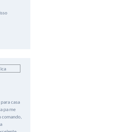
isso
 para casa
la pa me
um comando,
da
excelente