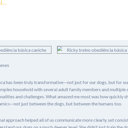
...
munhos de clien
meses
a has been truly transformative—not just for our dogs, but for o
omplex household with several adult family members and multiple 
onalities and challenges. What amazed me most was how quickly s
amics—not just between the dogs, but between the humans too.
al approach helped all of us communicate more clearly, set consis
rstand our dogs on a much deeper level. She didn’t just train the