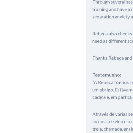
Through several ses
training and have a 
separation anxiety a
Rebeca also checks i
need as different sc
Thanks Rebeca and
Testemunho:
“A Rebeca foi-nos 
um abrigo. Estávamo
cadela e, em particu
Através de várias s
ao nosso treino e t
trela, chamada, ansi