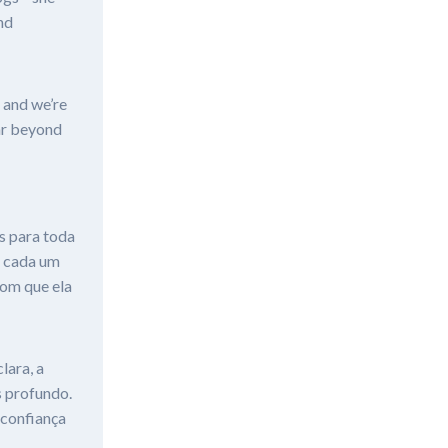
nd
 and we’re
ar beyond
s para toda
, cada um
com que ela
lara, a
s profundo.
 confiança