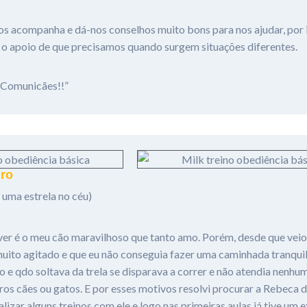
 acompanha e dá-nos conselhos muito bons para nos ajudar, por 
o apoio de que precisamos quando surgem situações diferentes.
 Comunicães!!”
iro
uma estrela no céu)
ever é o meu cão maravilhoso que tanto amo. Porém, desde que veio
uito agitado e que eu não conseguia fazer uma caminhada tranqui
 e qdo soltava da trela se disparava a correr e não atendia nenh
tros cães ou gatos. E por esses motivos resolvi procurar a Rebeca 
lizar alguns treinos com ele e logo nas primeiras aulas já tive um 