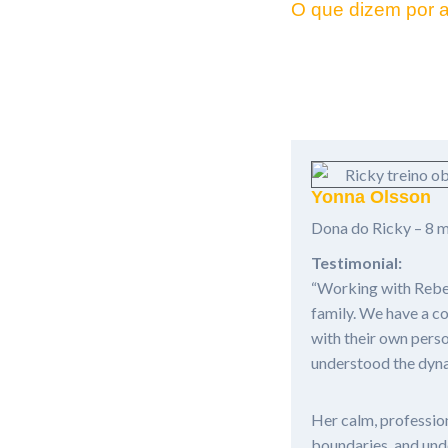
O que dizem por aí
Teste
Yonna Olsson
Dona do Ricky – 8 
Testimonial:
“Working with Rebec
family. We have a c
with their own pers
understood the dyn
Her calm, profession
boundaries, and unde