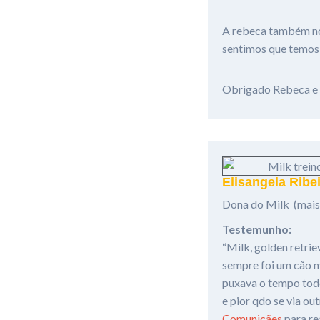
A rebeca também nos
sentimos que temos 
Obrigado Rebeca e
Elisangela Ribe
Dona do Milk (mais 
Testemunho:
“Milk, golden retri
sempre foi um cão m
puxava o tempo todo
e pior qdo se via ou
Comunicães
para rea