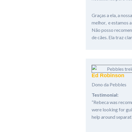
Graças a ela, a noss
melhor, e estamos a
Não posso recomenda
de cães. Ela traz cl
Ed Robinson
Dono da Pebbles
Testimonial:
“Rebeca was recomme
were looking for gui
help around separati