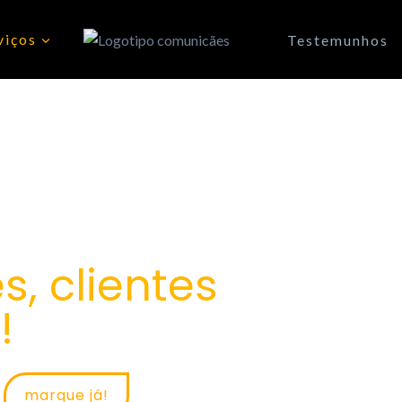
viços
Testemunhos
r com os melhores
s, clientes
!
marque já!