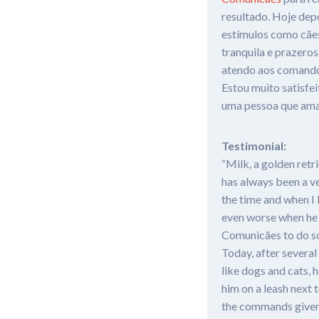
resultado. Hoje depo
estímulos como cães
tranquila e prazero
atendo aos comandos 
Estou muito satisfe
uma pessoa que ama o
Testimonial:
“Milk, a golden retr
has always been a ve
the time and when I 
even worse when he 
Comunicães to do som
Today, after several 
like dogs and cats, 
him on a leash next t
the commands given 