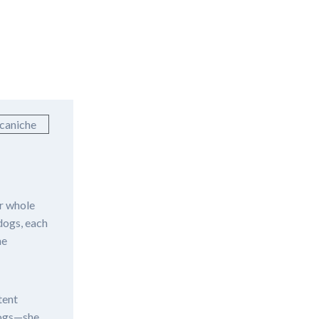
tes
ur whole
dogs, each
he
tent
 dogs—she