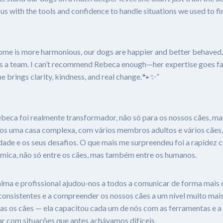
s with the tools and confidence to handle situations we used to fi
home is more harmonious, our dogs are happier and better behaved,
as a team. I can’t recommend Rebeca enough—her expertise goes f
he brings clarity, kindness, and real change.🐾✨”
beca foi realmente transformador, não só para os nossos cães, ma
mos uma casa complexa, com vários membros adultos e vários cães
dade e os seus desafios. O que mais me surpreendeu foi a rapidez 
ica, não só entre os cães, mas também entre os humanos.
ma e profissional ajudou-nos a todos a comunicar de forma mais c
 consistentes e a compreender os nossos cães a um nível muito mai
nas os cães — ela capacitou cada um de nós com as ferramentas e a
ar com situações que antes achávamos difíceis.