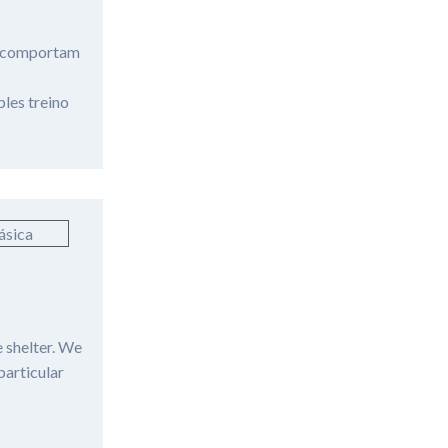
se comportam
les treino
 shelter. We
particular