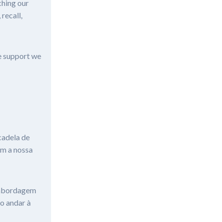
ching our
recall,
he support we
cadela de
om a nossa
a abordagem
o andar à