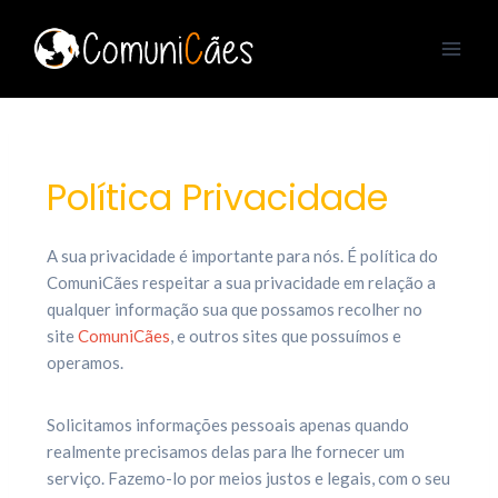
Política Privacidade
A sua privacidade é importante para nós. É política do
ComuniCães respeitar a sua privacidade em relação a
qualquer informação sua que possamos recolher no
site
ComuniCães
, e outros sites que possuímos e
operamos.
Solicitamos informações pessoais apenas quando
realmente precisamos delas para lhe fornecer um
serviço. Fazemo-lo por meios justos e legais, com o seu